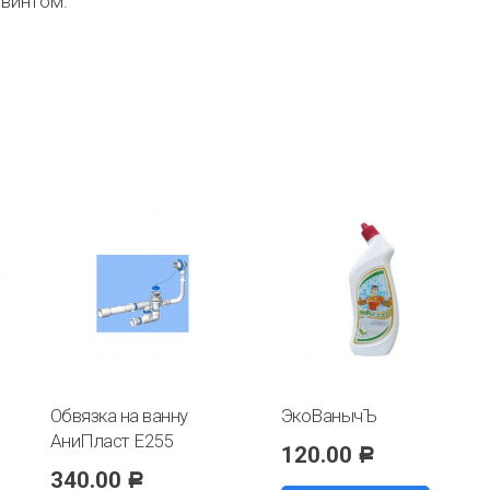
 винтом.
Обвязка на ванну
ЭкоВанычЪ
АниПласт E255
120.00
Р
340.00
Р